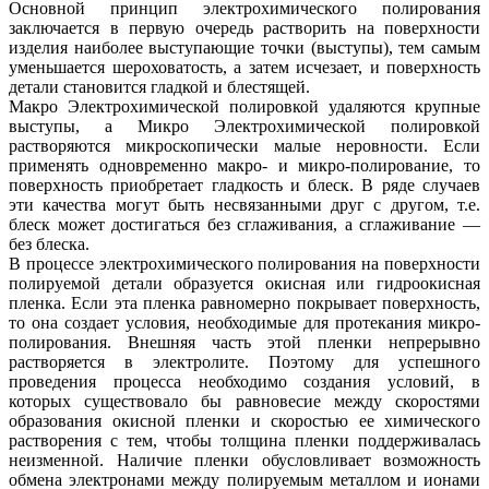
Основной принцип электрохимического полирования
заключается в первую очередь растворить на поверхности
изделия наиболее выступающие точки (выступы), тем самым
уменьшается шероховатость, а затем исчезает, и поверхность
детали становится гладкой и блестящей.
Макро Электрохимической полировкой удаляются крупные
выступы, а Микро Электрохимической полировкой
растворяются микроскопически малые неровности. Если
применять одновременно макро- и микро-полирование, то
поверхность приобретает гладкость и блеск. В ряде случаев
эти качества могут быть несвязанными друг с другом, т.е.
блеск может достигаться без сглаживания, а сглаживание —
без блеска.
В процессе электрохимического полирования на поверхности
полируемой детали образуется окисная или гидроокисная
пленка. Если эта пленка равномерно покрывает поверхность,
то она создает условия, необходимые для протекания микро-
полирования. Внешняя часть этой пленки непрерывно
растворяется в электролите. Поэтому для успешного
проведения процесса необходимо создания условий, в
которых существовало бы равновесие между скоростями
образования окисной пленки и скоростью ее химического
растворения с тем, чтобы толщина пленки поддерживалась
неизменной. Наличие пленки обусловливает возможность
обмена электронами между полируемым металлом и ионами