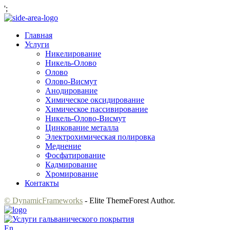
';
Главная
Услуги
Никелирование
Никель-Олово
Олово
Олово-Висмут
Анодирование
Химическое оксидирование
Химическое пассивирование
Никель-Олово-Висмут
Цинкование металла
Электрохимическая полировка
Меднение
Фосфатирование
Кадмирование
Хромирование
Контакты
© DynamicFrameworks
- Elite ThemeForest Author.
En