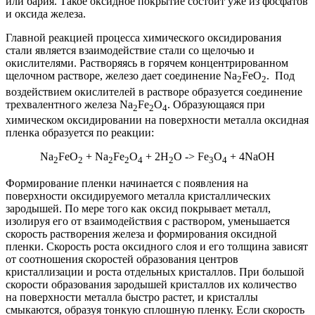
или бария. Такое оксидное покрытие состоит уже из фосфатов
и оксида железа.
Главной реакцией процесса химического оксидирования
стали является взаимодействие стали со щелочью и
окислителями. Растворяясь в горячем концентрированном
щелочном растворе, железо дает соединение Na
FeO
. Под
2
2
воздействием окислителей в растворе образуется соединение
трехвалентного железа Na
Fe
O
. Образующаяся при
2
2
4
химическом оксидировании на поверхности металла оксидная
пленка образуется по реакции:
Na
FeO
+ Na
Fe
O
+ 2H
O -> Fe
O
+ 4NaOH
2
2
2
2
4
2
3
4
Формирование пленки начинается с появления на
поверхности оксидируемого металла кристаллических
зародышей. По мере того как оксид покрывает металл,
изолируя его от взаимодействия с раствором, уменьшается
скорость растворения железа и формирования оксидной
пленки. Скорость роста оксидного слоя и его толщина зависят
от соотношения скоростей образования центров
кристаллизации и роста отдельных кристаллов. При большой
скорости образования зародышей кристаллов их количество
на поверхности металла быстро растет, и кристаллы
смыкаются, образуя тонкую сплошную пленку. Если скорость