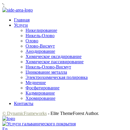
';
Главная
Услуги
Никелирование
Никель-Олово
Олово
Олово-Висмут
Анодирование
Химическое оксидирование
Химическое пассивирование
Никель-Олово-Висмут
Цинкование металла
Электрохимическая полировка
Меднение
Фосфатирование
Кадмирование
Хромирование
Контакты
© DynamicFrameworks
- Elite ThemeForest Author.
En